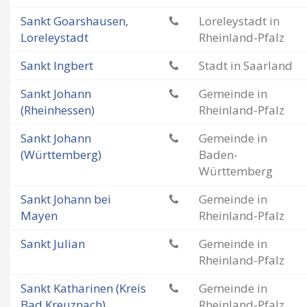
Sankt Goarshausen,
Loreleystadt in
Loreleystadt
Rheinland-Pfalz
Sankt Ingbert
Stadt in Saarland
Sankt Johann
Gemeinde in
(Rheinhessen)
Rheinland-Pfalz
Sankt Johann
Gemeinde in
(Württemberg)
Baden-
Württemberg
Sankt Johann bei
Gemeinde in
Mayen
Rheinland-Pfalz
Sankt Julian
Gemeinde in
Rheinland-Pfalz
Sankt Katharinen (Kreis
Gemeinde in
Bad Kreuznach)
Rheinland-Pfalz