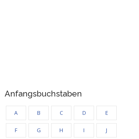
Anfangsbuchstaben
A
B
C
D
E
F
G
H
I
J