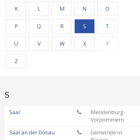
K
L
M
N
O
P
Q
R
S
T
U
V
W
X
Y
Z
S
Saal
Mecklenburg-
Vorpommern
Saal an der Donau
Gemeinde in
Bayern