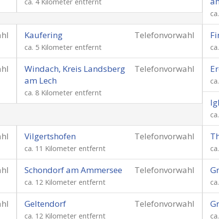
a
ca. 4 Kilometer entfernt
ca
ahl
Kaufering
Telefonvorwahl
Fi
ca. 5 Kilometer entfernt
ca
ahl
Windach, Kreis Landsberg
Telefonvorwahl
Er
am Lech
ca
ca. 8 Kilometer entfernt
Ig
ca
ahl
Vilgertshofen
Telefonvorwahl
Th
ca. 11 Kilometer entfernt
ca
ahl
Schondorf am Ammersee
Telefonvorwahl
Gr
ca. 12 Kilometer entfernt
ca
ahl
Geltendorf
Telefonvorwahl
Gr
ca. 12 Kilometer entfernt
ca