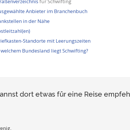
raßenverzeichnis
für Schwifting
usgewählte Anbieter im Branchenbuch
nkstellen in der Nähe
stleitzahl(en)
iefkasten-Standorte mit Leerungszeiten
 welchem Bundesland liegt Schwifting?
annst dort etwas für eine Reise empfe
enig.