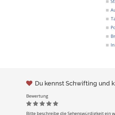
St
A
Ta
Po
Br
In
Du kennst Schwifting und k
Bewertung
Bitte beschreibe die Sehenswürdigkeit ein w