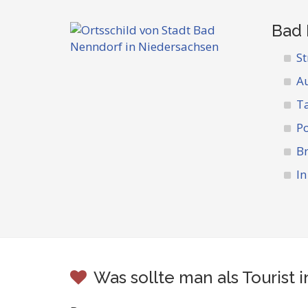
Bad 
St
A
Ta
Po
Br
I
Was sollte man als Touris