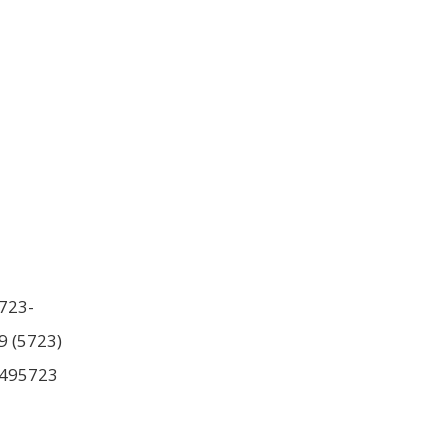
723-
9 (5723)
495723