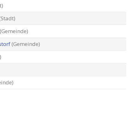
t)
(Stadt)
(Gemeinde)
storf
(Gemeinde)
)
inde)