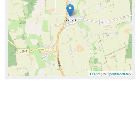
Leaflet
| ©
OpenStreetMap