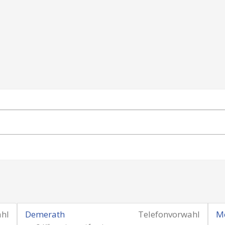
ahl
Demerath
Telefonvorwahl
Me