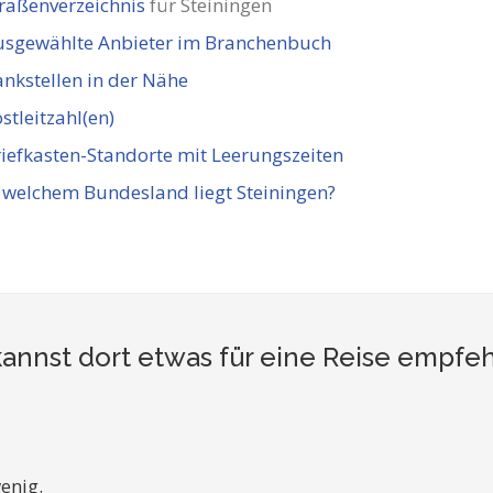
raßenverzeichnis
für Steiningen
usgewählte Anbieter im Branchenbuch
nkstellen in der Nähe
stleitzahl(en)
iefkasten-Standorte mit Leerungszeiten
 welchem Bundesland liegt Steiningen?
annst dort etwas für eine Reise empfe
enig.