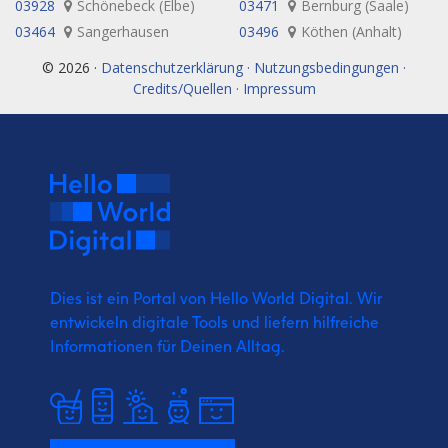
03928
Schönebeck (Elbe)
03471
Bernburg (Saale)
03464
Sangerhausen
03496
Köthen (Anhalt)
© 2026 ·
Datenschutzerklärung · Nutzungsbedingungen ·
Credits/Quellen · Impressum
Dies ist ein Portal von Hello World Digital.
Wir
entwickeln digitale Tools und liefern
hilfreiche
Informationen für Deinen Alltag.