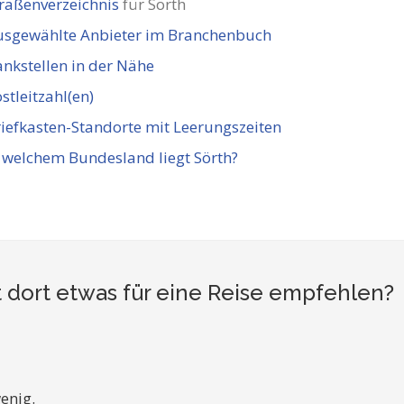
raßenverzeichnis
für Sörth
usgewählte Anbieter im Branchenbuch
nkstellen in der Nähe
stleitzahl(en)
iefkasten-Standorte mit Leerungszeiten
 welchem Bundesland liegt Sörth?
 dort etwas für eine Reise empfehlen?
enig.