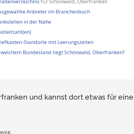
raßenverzeichnis
für Schönwald, Oberfranken
usgewählte Anbieter im Branchenbuch
nkstellen in der Nähe
stleitzahl(en)
iefkasten-Standorte mit Leerungszeiten
 welchem Bundesland liegt Schönwald, Oberfranken?
franken und kannst dort etwas für ein
enig.