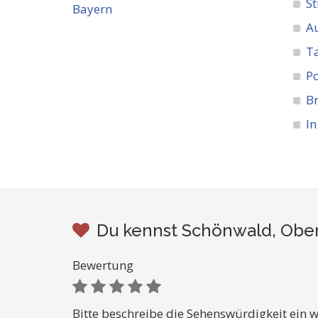
St
A
Ta
Po
Br
In
Du kennst Schönwald, Ober
Bewertung
Bitte beschreibe die Sehenswürdigkeit ein w