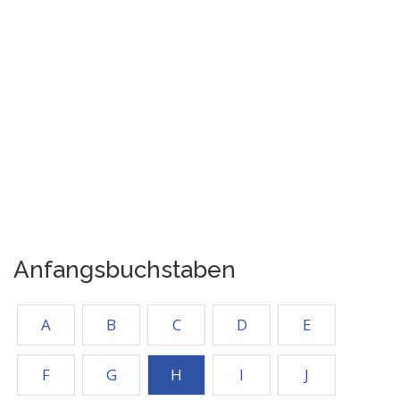
Anfangsbuchstaben
A
B
C
D
E
F
G
H
I
J