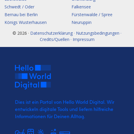
Schwedt / Oder
Falkensee
Bernau bei Berlin
Fürstenwalde / Spree
Königs Wusterhausen
Neuruppin
© 2026 ·
Datenschutzerklärung · Nutzungsbedingungen ·
Credits/Quellen · Impressum
Dies ist ein Portal von Hello World Digital.
Wir
entwickeln digitale Tools und liefern
hilfreiche
Informationen für Deinen Alltag.