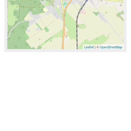
Leaflet
| ©
OpenStreetMap