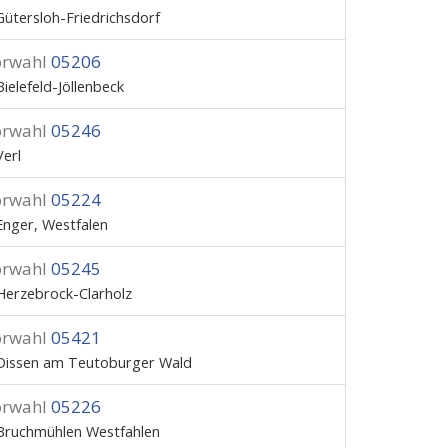
Gütersloh-Friedrichsdorf
orwahl
05206
Bielefeld-Jöllenbeck
orwahl
05246
Verl
orwahl
05224
Enger, Westfalen
orwahl
05245
Herzebrock-Clarholz
orwahl
05421
Dissen am Teutoburger Wald
orwahl
05226
Bruchmühlen Westfahlen