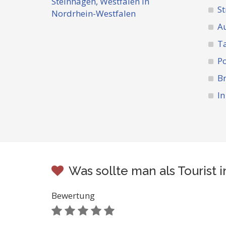
St
A
Ta
Po
Br
In
Was sollte man als Tourist
Bewertung