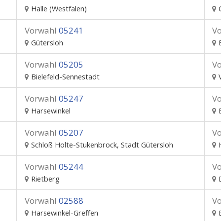
Halle (Westfalen)
Vorwahl
05241
V
Gütersloh
Vorwahl
05205
V
Bielefeld-Sennestadt
Vorwahl
05247
V
Harsewinkel
Vorwahl
05207
V
Schloß Holte-Stukenbrock, Stadt Gütersloh
Vorwahl
05244
V
Rietberg
Vorwahl
02588
V
Harsewinkel-Greffen