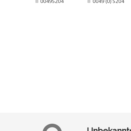
00495204
0049 (0) 5204
Unbekannte