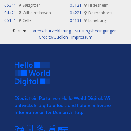
05341
Salzgitter
05121
Hildesheim
04421
Wilhelmshaven
04221
Delmenhorst
05141
Celle
04131
Lüneburg
© 2026 ·
Datenschutzerklärung · Nutzungsbedingungen ·
Credits/Quellen · Impressum
Dies ist ein Portal von Hello World Digital.
Wir
entwickeln digitale Tools und liefern
hilfreiche
Informationen für Deinen Alltag.