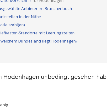
raßenverzeichnis
für Hodenhagen
usgewählte Anbieter im Branchenbuch
nkstellen in der Nähe
stleitzahl(en)
iefkasten-Standorte mit Leerungszeiten
n welchem Bundesland liegt Hodenhagen?
t in Hodenhagen unbedingt gesehen ha
enig.