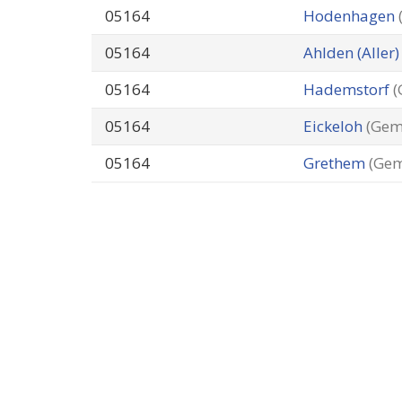
05164
Hodenhagen
05164
Ahlden (Aller
05164
Hademstorf
(
05164
Eickeloh
(Gem
05164
Grethem
(Gem