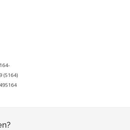
164-
9 (5164)
495164
en?