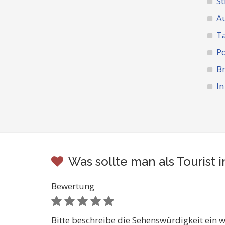
St
A
Ta
Po
Br
I
Was sollte man als Touris
Bewertung
Bitte beschreibe die Sehenswürdigkeit ein w