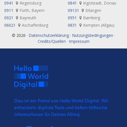
0941
Regensburg
0841
Ingolstadt, Donau
0911
Fürth, Bayern
09131
Erlangen
0921
Bayreuth
0951
Bamberg
06021
Aschaffenburg
0831
Kempten (Allgäu)
© 2026 ·
Datenschutzerklärung · Nutzungsbedingungen ·
Credits/Quellen · Impressum
Dies ist ein Portal von Hello World Digital.
Wir
entwickeln digitale Tools und liefern
hilfreiche
Informationen für Deinen Alltag.