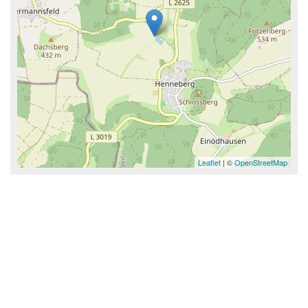
Leaflet
| ©
OpenStreetMap