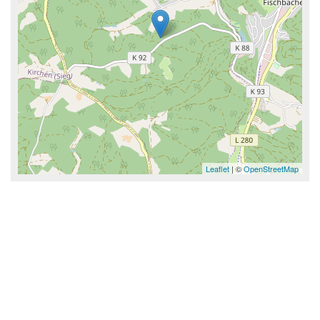
Leaflet
| ©
OpenStreetMap