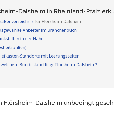
sheim-Dalsheim in Rheinland-Pfalz
erk
raßenverzeichnis
für Flörsheim-Dalsheim
usgewählte Anbieter im Branchenbuch
nkstellen in der Nähe
stleitzahl(en)
iefkasten-Standorte mit Leerungszeiten
 welchem Bundesland liegt Flörsheim-Dalsheim?
t in Flörsheim-Dalsheim unbedingt gese