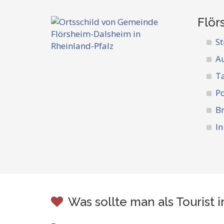
Flör
St
A
Ta
Po
Br
In
Was sollte man als Touris