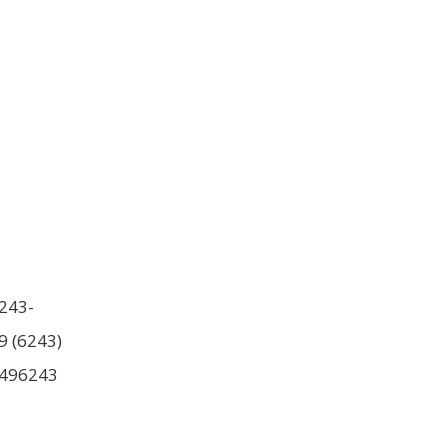
243-
9 (6243)
496243