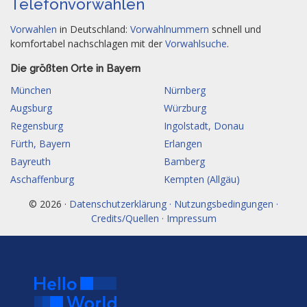
Telefonvorwahlen
Vorwahlen
in Deutschland:
Vorwahlnummern
schnell und
komfortabel nachschlagen mit der
Vorwahlsuche
.
Die größten Orte in Bayern
München
Nürnberg
Augsburg
Würzburg
Regensburg
Ingolstadt, Donau
Fürth, Bayern
Erlangen
Bayreuth
Bamberg
Aschaffenburg
Kempten (Allgäu)
© 2026 ·
Datenschutzerklärung · Nutzungsbedingungen ·
Credits/Quellen · Impressum