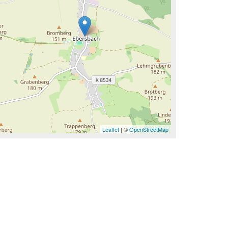
Leaflet
| ©
OpenStreetMap