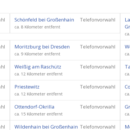
ahl
Schönfeld bei Großenhain
Telefonvorwahl
La
G
ca. 8 Kilometer entfernt
ca
ahl
Moritzburg bei Dresden
Telefonvorwahl
W
ca. 9 Kilometer entfernt
ca
ahl
Weißig am Raschütz
Telefonvorwahl
Ta
ca. 12 Kilometer entfernt
ca
ahl
Priestewitz
Telefonvorwahl
Co
ca. 12 Kilometer entfernt
ca
ahl
Ottendorf-Okrilla
Telefonvorwahl
G
ca. 15 Kilometer entfernt
ca
ahl
Wildenhain bei Großenhain
Telefonvorwahl
Me