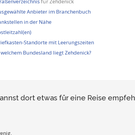
raßenverzeichnis
für Zehdenick
usgewählte Anbieter im Branchenbuch
nkstellen in der Nähe
stleitzahl(en)
iefkasten-Standorte mit Leerungszeiten
 welchem Bundesland liegt Zehdenick?
annst dort etwas für eine Reise empfe
enig.