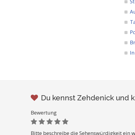
St
A
Ta
Po
Br
In
Du kennst Zehdenick und k
Bewertung
Bitte beschreibe die Sehenswürdigkeit ein w