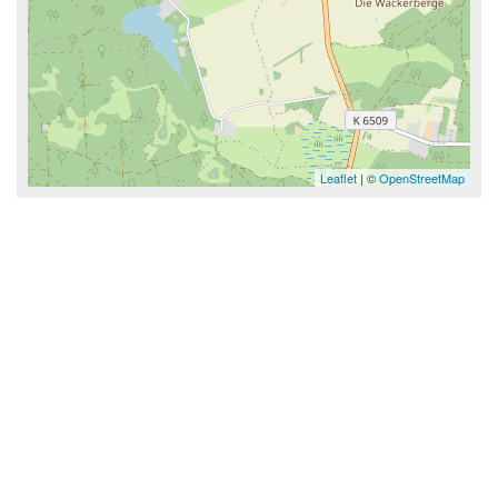
Leaflet
| ©
OpenStreetMap