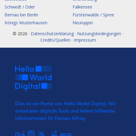
Schwedt / Oder
Falkensee
Bernau bei Berlin
Fürstenwalde / Spree
Königs Wusterhausen
Neuruppin
© 2026 ·
Datenschutzerklärung · Nutzungsbedingungen ·
Credits/Quellen · Impressum
Dies ist ein Portal von Hello World Digital.
Wir
entwickeln digitale Tools und liefern
hilfreiche
Informationen für Deinen Alltag.