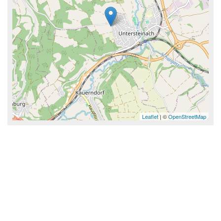
Leaflet
| ©
OpenStreetMap