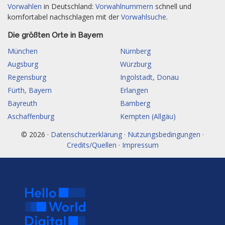
Vorwahlen
in Deutschland:
Vorwahlnummern
schnell und
komfortabel nachschlagen mit der
Vorwahlsuche
.
Die größten Orte in Bayern
München
Nürnberg
Augsburg
Würzburg
Regensburg
Ingolstadt, Donau
Fürth, Bayern
Erlangen
Bayreuth
Bamberg
Aschaffenburg
Kempten (Allgäu)
© 2026 ·
Datenschutzerklärung · Nutzungsbedingungen ·
Credits/Quellen · Impressum