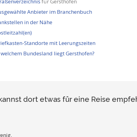
raßenverzeichnis
für Gersthofen
usgewählte Anbieter im Branchenbuch
nkstellen in der Nähe
stleitzahl(en)
iefkasten-Standorte mit Leerungszeiten
 welchem Bundesland liegt Gersthofen?
kannst dort etwas für eine Reise empfe
enig.