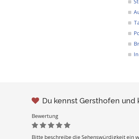
St
A
Ta
Po
Br
In
Du kennst Gersthofen und 
Bewertung
Bitte beschreibe die Sehenswürdigkeit ein w