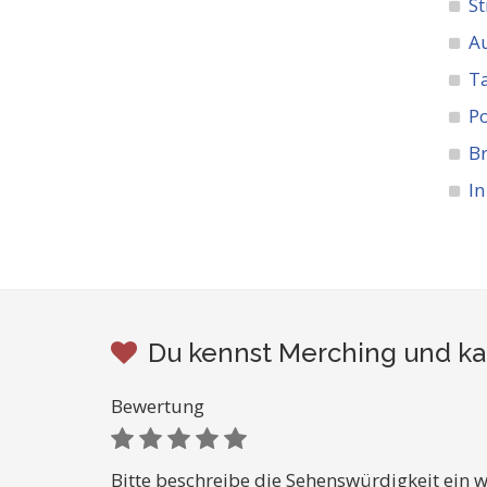
St
A
Ta
Po
Br
In
Du kennst Merching und ka
Bewertung
Bitte beschreibe die Sehenswürdigkeit ein w