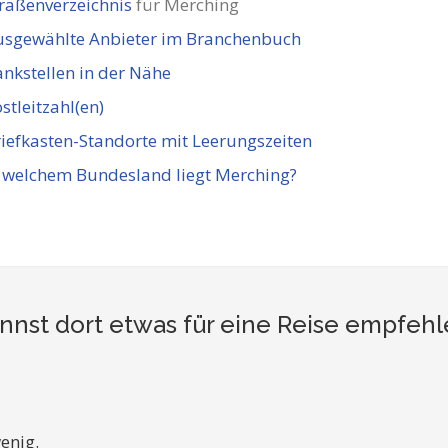
raßenverzeichnis
für Merching
usgewählte Anbieter im Branchenbuch
nkstellen in der Nähe
stleitzahl(en)
iefkasten-Standorte mit Leerungszeiten
 welchem Bundesland liegt Merching?
nnst dort etwas für eine Reise empfehl
enig.