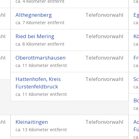
ca. 4 Kilometer entfernt
ca
ahl
Althegnenberg
Telefonvorwahl
Eg
ca. 7 Kilometer entfernt
ca
ahl
Ried bei Mering
Telefonvorwahl
Kö
ca. 8 Kilometer entfernt
ca
ahl
Oberottmarshausen
Telefonvorwahl
Fr
ca. 11 Kilometer entfernt
ca
Hattenhofen, Kreis
Telefonvorwahl
Sc
Fürstenfeldbruck
ca
ca. 11 Kilometer entfernt
B
ca
ahl
Kleinaitingen
Telefonvorwahl
Ad
Fü
ca. 13 Kilometer entfernt
ca