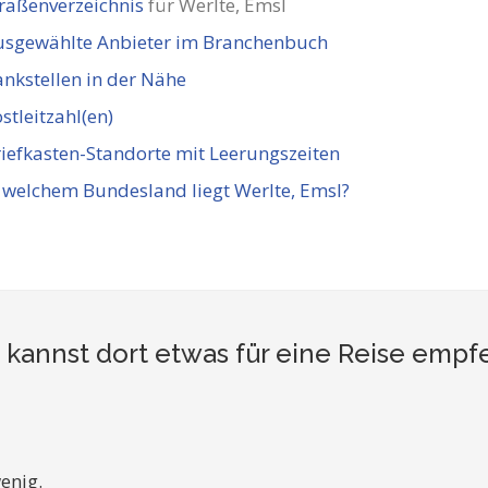
raßenverzeichnis
für Werlte, Emsl
usgewählte Anbieter im Branchenbuch
nkstellen in der Nähe
stleitzahl(en)
iefkasten-Standorte mit Leerungszeiten
 welchem Bundesland liegt Werlte, Emsl?
 kannst dort etwas für eine Reise empf
enig.