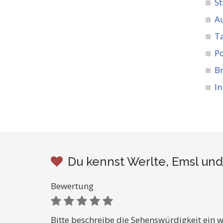
St
A
Ta
Po
Br
In
Du kennst Werlte, Emsl und
Bewertung
Bitte beschreibe die Sehenswürdigkeit ein w