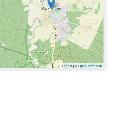
Leaflet
| ©
OpenStreetMap