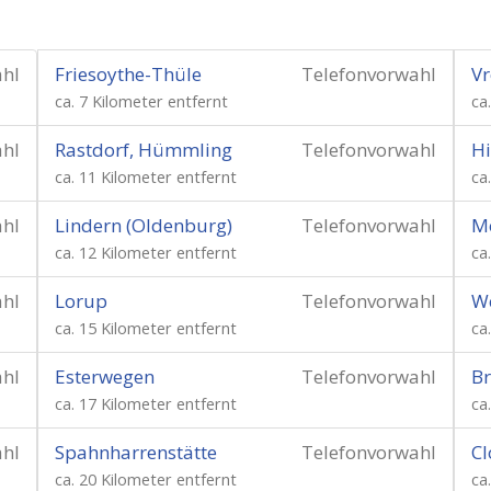
ahl
Friesoythe-Thüle
Telefonvorwahl
Vr
ca. 7 Kilometer entfernt
ca
ahl
Rastdorf, Hümmling
Telefonvorwahl
Hi
ca. 11 Kilometer entfernt
ca
ahl
Lindern (Oldenburg)
Telefonvorwahl
M
ca. 12 Kilometer entfernt
ca
ahl
Lorup
Telefonvorwahl
We
ca. 15 Kilometer entfernt
ca
ahl
Esterwegen
Telefonvorwahl
B
ca. 17 Kilometer entfernt
ca
ahl
Spahnharrenstätte
Telefonvorwahl
C
ca. 20 Kilometer entfernt
ca