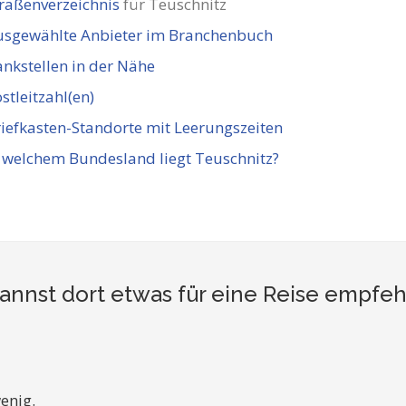
raßenverzeichnis
für Teuschnitz
usgewählte Anbieter im Branchenbuch
nkstellen in der Nähe
stleitzahl(en)
iefkasten-Standorte mit Leerungszeiten
 welchem Bundesland liegt Teuschnitz?
annst dort etwas für eine Reise empfe
enig.