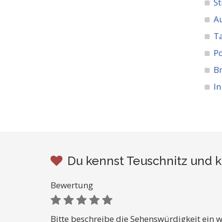
St
A
Ta
Po
Br
In
Du kennst Teuschnitz und k
Bewertung
Bitte beschreibe die Sehenswürdigkeit ein w