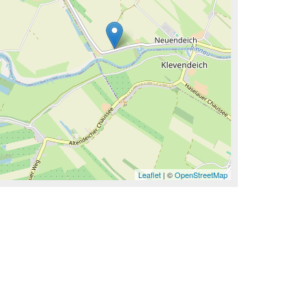
Leaflet
| ©
OpenStreetMap