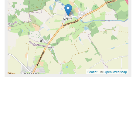
Leaflet
| ©
OpenStreetMap