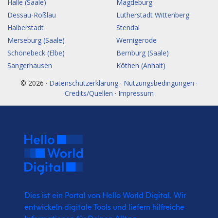
Halle (Saale)
Magdeburg
Dessau-Roßlau
Lutherstadt Wittenberg
Halberstadt
Stendal
Merseburg (Saale)
Wernigerode
Schönebeck (Elbe)
Bernburg (Saale)
Sangerhausen
Köthen (Anhalt)
© 2026 ·
Datenschutzerklärung · Nutzungsbedingungen ·
Credits/Quellen · Impressum
Dies ist ein Portal von Hello World Digital.
Wir
entwickeln digitale Tools und liefern
hilfreiche