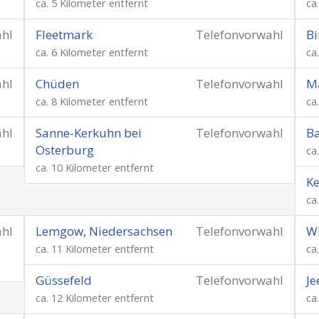
ca. 5 Kilometer entfernt
ca
ahl
Fleetmark
Telefonvorwahl
B
ca. 6 Kilometer entfernt
ca
ahl
Chüden
Telefonvorwahl
Ma
ca. 8 Kilometer entfernt
ca
ahl
Sanne-Kerkuhn bei
Telefonvorwahl
B
Osterburg
ca
ca. 10 Kilometer entfernt
K
ca
ahl
Lemgow, Niedersachsen
Telefonvorwahl
Wi
ca. 11 Kilometer entfernt
ca
Güssefeld
Telefonvorwahl
Je
ca. 12 Kilometer entfernt
ca