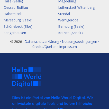
Halle (Saale)
Magdeburg
Dessau-Roßlau
Lutherstadt Wittenberg
Halberstadt
Stendal
Merseburg (Saale)
Wernigerode
Schönebeck (Elbe)
Bernburg (Saale)
Sangerhausen
Köthen (Anhalt)
© 2026 ·
Datenschutzerklärung · Nutzungsbedingungen ·
Credits/Quellen · Impressum
Dies ist ein Portal von Hello World Digital.
Wir
entwickeln digitale Tools und liefern
hilfreiche