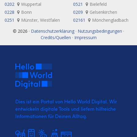
0202
Wuppertal
0521
Bielefeld
0228
Bonn
0209
Gelsenkirchen
0251
Münster, Westfalen
02161
Mönchengladbach
© 2026 ·
Datenschutzerklärung · Nutzungsbedingungen ·
Credits/Quellen · Impressum
Dies ist ein Portal von Hello World Digital.
Wir
entwickeln digitale Tools und liefern
hilfreiche
Informationen für Deinen Alltag.