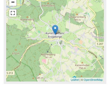
−
Leaflet
| ©
OpenStreetMap