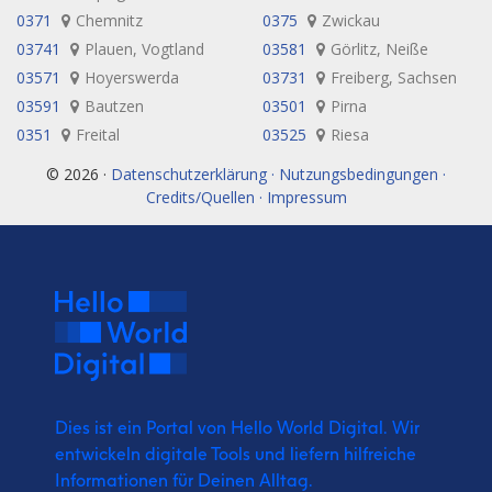
0371
Chemnitz
0375
Zwickau
03741
Plauen, Vogtland
03581
Görlitz, Neiße
03571
Hoyerswerda
03731
Freiberg, Sachsen
03591
Bautzen
03501
Pirna
0351
Freital
03525
Riesa
© 2026 ·
Datenschutzerklärung · Nutzungsbedingungen ·
Credits/Quellen · Impressum
Dies ist ein Portal von Hello World Digital.
Wir
entwickeln digitale Tools und liefern
hilfreiche
Informationen für Deinen Alltag.