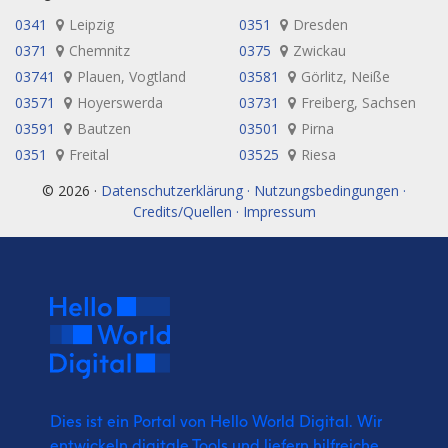
0341
Leipzig
0351
Dresden
0371
Chemnitz
0375
Zwickau
03741
Plauen, Vogtland
03581
Görlitz, Neiße
03571
Hoyerswerda
03731
Freiberg, Sachsen
03591
Bautzen
03501
Pirna
0351
Freital
03525
Riesa
© 2026 ·
Datenschutzerklärung · Nutzungsbedingungen ·
Credits/Quellen · Impressum
Dies ist ein Portal von Hello World Digital.
Wir
entwickeln digitale Tools und liefern
hilfreiche