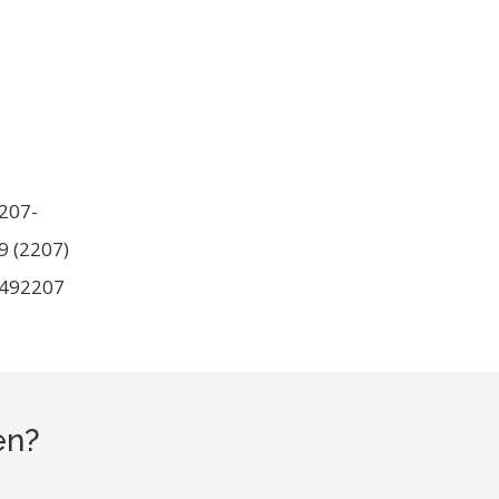
207-
9 (2207)
492207
en?