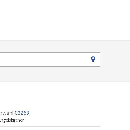
orwahl
02263
Engelskirchen