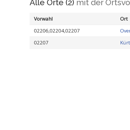
Alle Orte (2)
mit der Ortsv
Vorwahl
Ort
02206,02204,02207
Over
02207
Kür