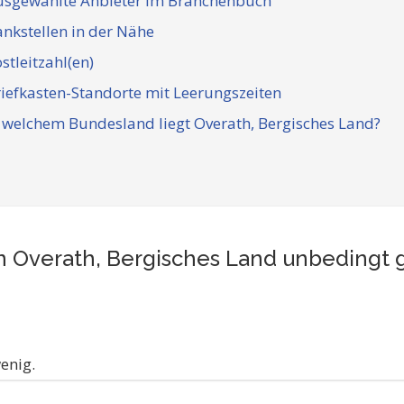
usgewählte Anbieter im Branchenbuch
nkstellen in der Nähe
stleitzahl(en)
iefkasten-Standorte mit Leerungszeiten
 welchem Bundesland liegt Overath, Bergisches Land?
 in Overath, Bergisches Land unbeding
enig.