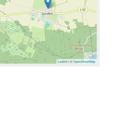
Leaflet
| ©
OpenStreetMap