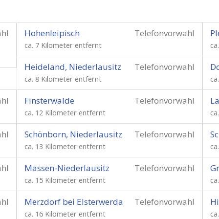
ahl
Hohenleipisch
Telefonvorwahl
Pl
ca. 7 Kilometer entfernt
ca
Heideland, Niederlausitz
Telefonvorwahl
Do
ca. 8 Kilometer entfernt
ca
ahl
Finsterwalde
Telefonvorwahl
L
ca. 12 Kilometer entfernt
ca
ahl
Schönborn, Niederlausitz
Telefonvorwahl
Sc
ca. 13 Kilometer entfernt
ca
ahl
Massen-Niederlausitz
Telefonvorwahl
G
ca. 15 Kilometer entfernt
ca
ahl
Merzdorf bei Elsterwerda
Telefonvorwahl
Hi
ca. 16 Kilometer entfernt
ca