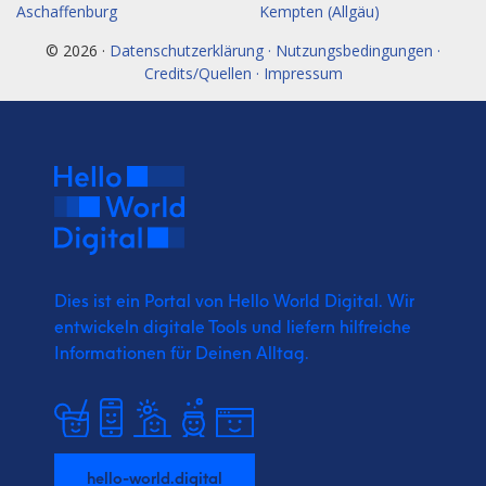
Aschaffenburg
Kempten (Allgäu)
© 2026 ·
Datenschutzerklärung · Nutzungsbedingungen ·
Credits/Quellen · Impressum
Dies ist ein Portal von Hello World Digital.
Wir
entwickeln digitale Tools und liefern
hilfreiche
Informationen für Deinen Alltag.
hello-world.digital