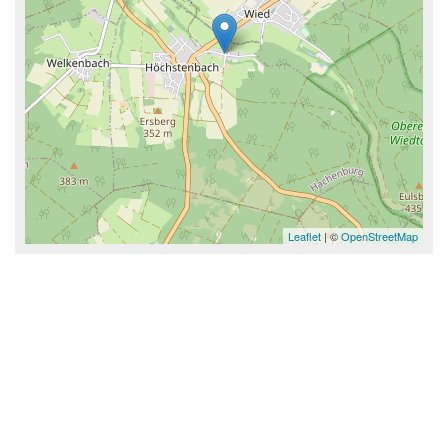
Leaflet
| ©
OpenStreetMap