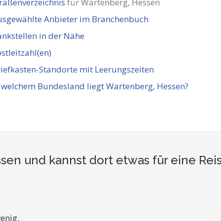
raßenverzeichnis
für Wartenberg, Hessen
usgewählte Anbieter im Branchenbuch
nkstellen in der Nähe
stleitzahl(en)
iefkasten-Standorte mit Leerungszeiten
 welchem Bundesland liegt Wartenberg, Hessen?
sen und kannst dort etwas für eine Re
enig.