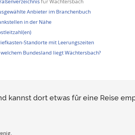
raßenverzeichnis
für Wächtersbach
usgewählte Anbieter im Branchenbuch
nkstellen in der Nähe
stleitzahl(en)
iefkasten-Standorte mit Leerungszeiten
n welchem Bundesland liegt Wächtersbach?
d kannst dort etwas für eine Reise em
enig.