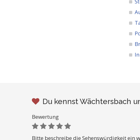
St
A
Ta
Po
Br
I
Du kennst Wächtersbach un
Bewertung
Bitte beschreibe die Sehenswürdigkeit ein w