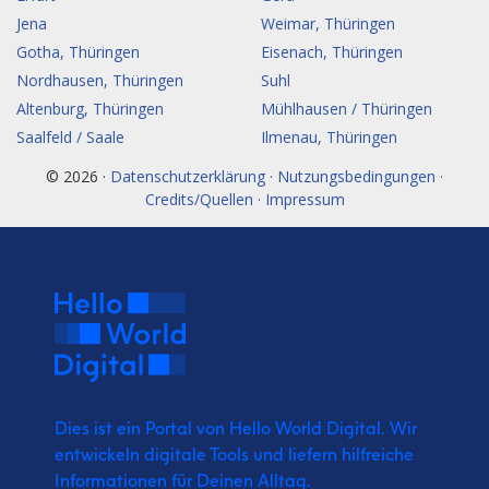
Jena
Weimar, Thüringen
Gotha, Thüringen
Eisenach, Thüringen
Nordhausen, Thüringen
Suhl
Altenburg, Thüringen
Mühlhausen / Thüringen
Saalfeld / Saale
Ilmenau, Thüringen
© 2026 ·
Datenschutzerklärung · Nutzungsbedingungen ·
Credits/Quellen · Impressum
Dies ist ein Portal von Hello World Digital.
Wir
entwickeln digitale Tools und liefern
hilfreiche
Informationen für Deinen Alltag.