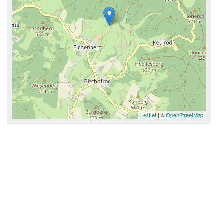
Leaflet
| ©
OpenStreetMap