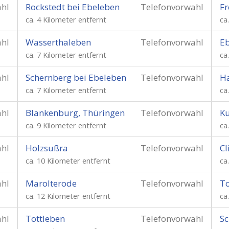
ahl
Rockstedt bei Ebeleben
Telefonvorwahl
Fr
ca. 4 Kilometer entfernt
ca
ahl
Wasserthaleben
Telefonvorwahl
E
ca. 7 Kilometer entfernt
ca
ahl
Schernberg bei Ebeleben
Telefonvorwahl
H
ca. 7 Kilometer entfernt
ca
ahl
Blankenburg, Thüringen
Telefonvorwahl
Ku
ca. 9 Kilometer entfernt
ca
ahl
Holzsußra
Telefonvorwahl
Cl
ca. 10 Kilometer entfernt
ca
ahl
Marolterode
Telefonvorwahl
To
ca. 12 Kilometer entfernt
ca
ahl
Tottleben
Telefonvorwahl
Sc