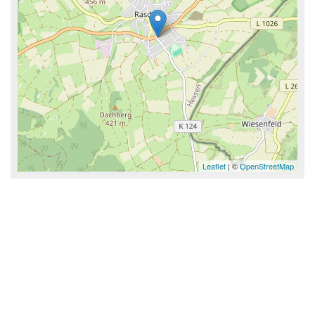
Leaflet
| ©
OpenStreetMap