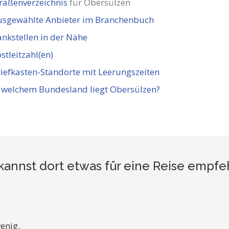
raßenverzeichnis
für Obersülzen
usgewählte Anbieter im Branchenbuch
nkstellen in der Nähe
stleitzahl(en)
iefkasten-Standorte mit Leerungszeiten
 welchem Bundesland liegt Obersülzen?
kannst dort etwas für eine Reise empfe
enig.