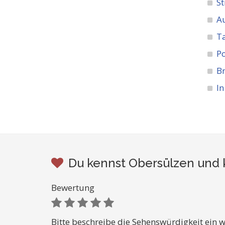
St
A
Ta
Po
Br
In
Du kennst Obersülzen und 
Bewertung
Bitte beschreibe die Sehenswürdigkeit ein w