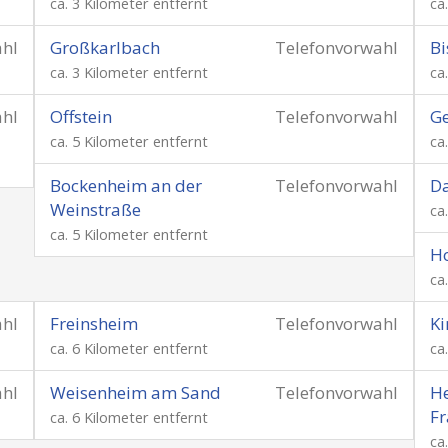
ca. 3 Kilometer entfernt
ca
ahl
Großkarlbach
Telefonvorwahl
Bi
ca. 3 Kilometer entfernt
ca
ahl
Offstein
Telefonvorwahl
G
ca. 5 Kilometer entfernt
ca
Bockenheim an der
Telefonvorwahl
D
Weinstraße
ca
ca. 5 Kilometer entfernt
H
ca
ahl
Freinsheim
Telefonvorwahl
K
ca. 6 Kilometer entfernt
ca
ahl
Weisenheim am Sand
Telefonvorwahl
He
Fr
ca. 6 Kilometer entfernt
ca