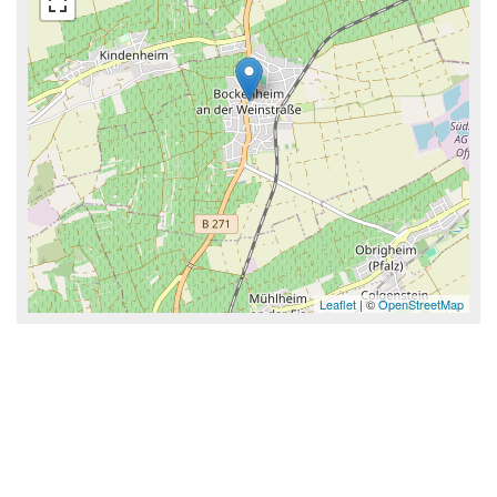
Leaflet
| ©
OpenStreetMap