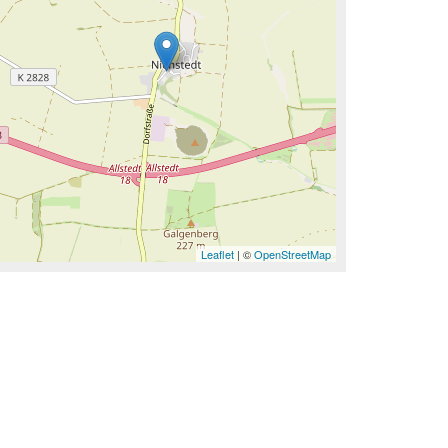
Leaflet
| ©
OpenStreetMap