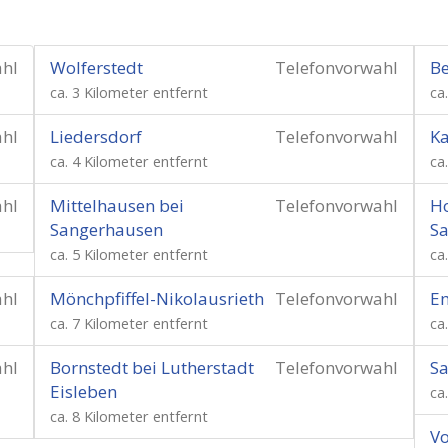
ahl
Wolferstedt
Telefonvorwahl
B
ca. 3 Kilometer entfernt
ca
ahl
Liedersdorf
Telefonvorwahl
Ka
ca. 4 Kilometer entfernt
ca
ahl
Mittelhausen bei
Telefonvorwahl
Ho
Sangerhausen
S
ca. 5 Kilometer entfernt
ca
ahl
Mönchpfiffel-Nikolausrieth
Telefonvorwahl
E
ca. 7 Kilometer entfernt
ca
ahl
Bornstedt bei Lutherstadt
Telefonvorwahl
S
Eisleben
ca
ca. 8 Kilometer entfernt
Vo