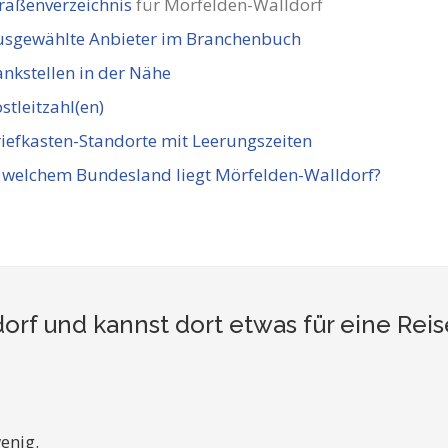
raßenverzeichnis
für Mörfelden-Walldorf
usgewählte Anbieter im Branchenbuch
nkstellen in der Nähe
stleitzahl(en)
iefkasten-Standorte mit Leerungszeiten
 welchem Bundesland liegt Mörfelden-Walldorf?
orf und kannst dort etwas für eine Rei
enig.