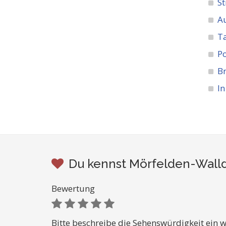
St
A
Ta
Po
Br
In
Du kennst Mörfelden-Walld
Bewertung
Bitte beschreibe die Sehenswürdigkeit ein w